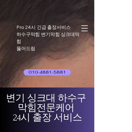
Pro 24시 긴급 출장서비스
하수구막힘 변기막힘 싱크대막
힘
뚫어드림
010-4881-5881
변기 싱크대 하수구
막힘전문케어
24시 출장 서비스