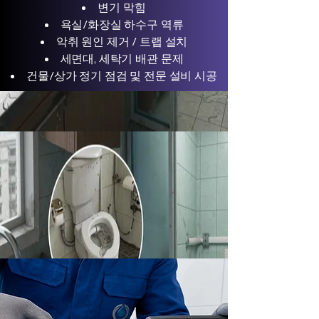
변기 막힘
욕실/화장실 하수구 역류
악취 원인 제거 / 트랩 설치
세면대, 세탁기 배관 문제
건물/상가 정기 점검 및 전문 설비 시공