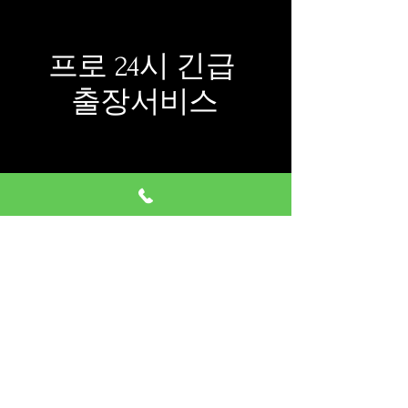
프로 24시 긴급
출장서비스
​회사명:프로설비
​대표자:정지애
사업자등록번호:
433-12-03364
주소:서울시 동대문구 황물로7
길 14
401호
​대표번호:
010-4881-5881