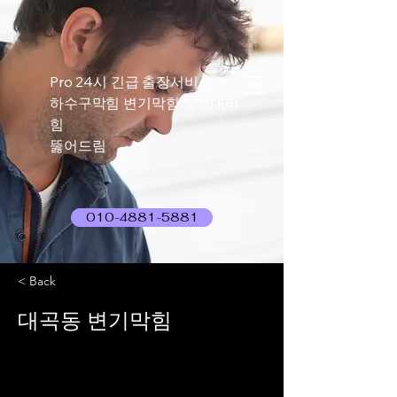
Pro 24시 긴급 출장서비스
하수구막힘 변기막힘 싱크대막
힘
뚫어드림
010-4881-5881
< Back
대곡동 변기막힘