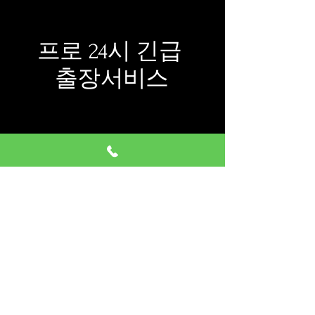
프로 24시 긴급
출장서비스
​회사명:프로설비
​대표자:정지애
사업자등록번호:
433-12-03364
주소:서울시 동대문구 황물로7
길 14
401호
​대표번호:
010-4881-5881