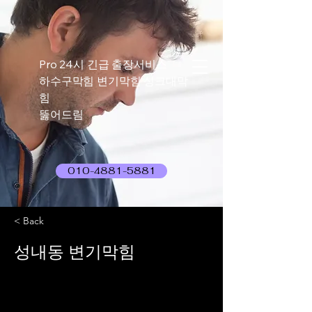
Pro 24시 긴급 출장서비스
하수구막힘 변기막힘 싱크대막
힘
뚫어드림
010-4881-5881
< Back
성내동 변기막힘