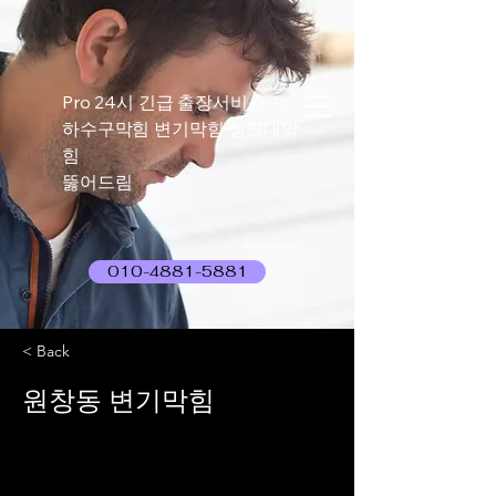
Pro 24시 긴급 출장서비스
하수구막힘 변기막힘 싱크대막
힘
뚫어드림
010-4881-5881
< Back
원창동 변기막힘