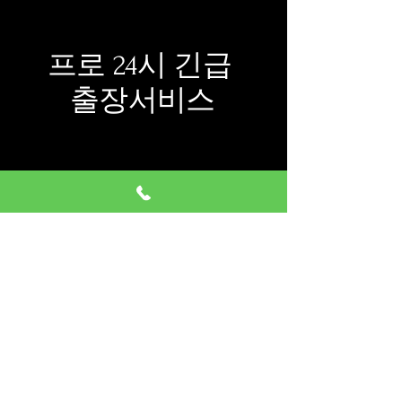
프로 24시 긴급
출장서비스
​회사명:프로설비
​대표자:정지애
사업자등록번호:
433-12-03364
주소:서울시 동대문구 황물로7
길 14
401호
​대표번호:
010-4881-5881