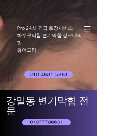
Pro 24시 긴급 출장서비스
하수구막힘 변기막힘 싱크대막
힘
뚫어드림
010-4881-5881
강일동 변기막힘 전
문
01077786631