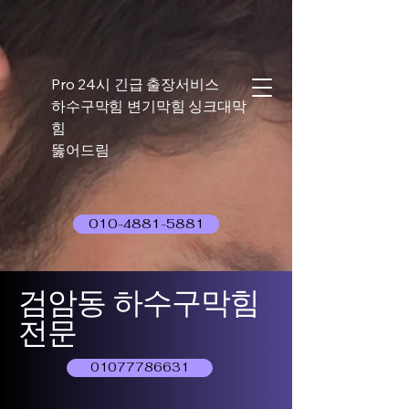
Pro 24시 긴급 출장서비스
하수구막힘 변기막힘 싱크대막
힘
뚫어드림
010-4881-5881
검암동 하수구막힘
전문
01077786631