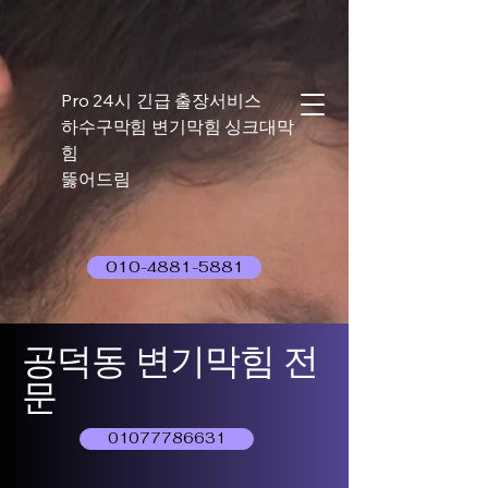
Pro 24시 긴급 출장서비스
하수구막힘 변기막힘 싱크대막
힘
뚫어드림
010-4881-5881
공덕동 변기막힘 전
문
01077786631