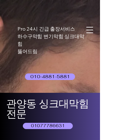
Pro 24시 긴급 출장서비스
하수구막힘 변기막힘 싱크대막
힘
뚫어드림
010-4881-5881
관양동 싱크대막힘
전문
01077786631