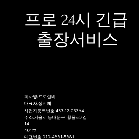
프로 24시 긴급
출장서비스
​회사명:프로설비
​대표자:정지애
사업자등록번호:433-12-03364
주소:서울시 동대문구 황물로7길
14
401호
​대표번호:010-4881-5881