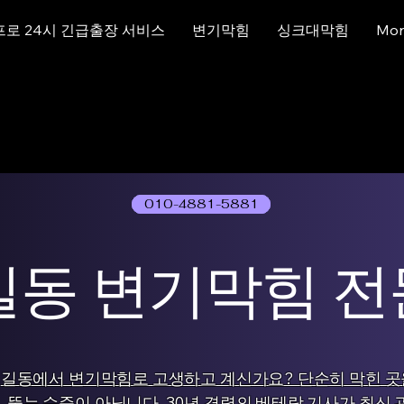
프로 24시 긴급출장 서비스
변기막힘
싱크대막힘
Mor
010-4881-5881
01077786631
길동 변기막힘 전
길동에서 변기막힘로 고생하고 계신가요? 단순히 막힌 곳
뚫는 수준이 아닙니다. 30년 경력의 베테랑 기사가 최신 