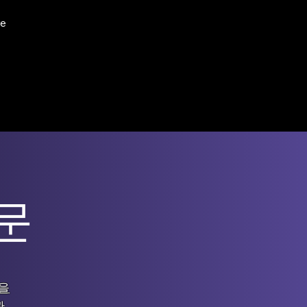
e
문
을
관