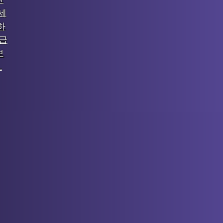
세
하
긴급
보
.