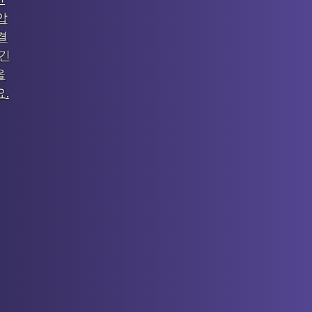
압
결
 긴
을
.