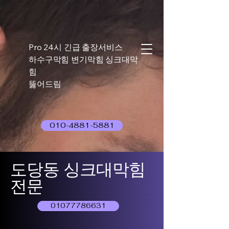
Pro 24시 긴급 출장서비스
하수구막힘 변기막힘 싱크대막
힘
뚫어드림
010-4881-5881
도당동 싱크대막힘
전문
01077786631