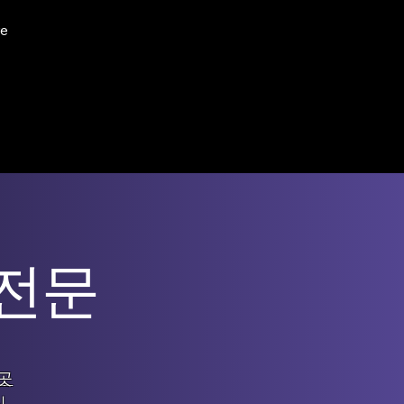
e
 전문
곳
신