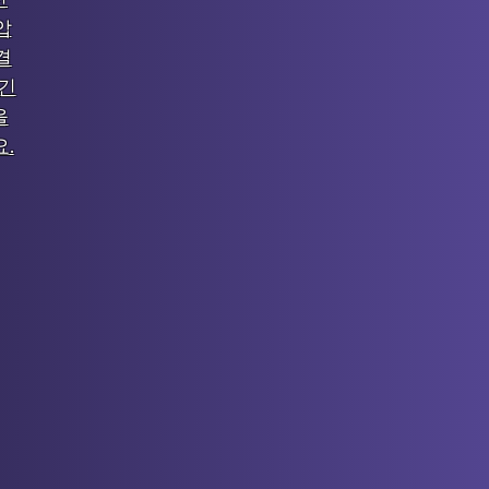
압
결
 긴
을
.