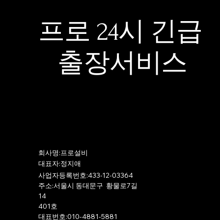
프로 24시 긴급
출장서비스
​회사명:프로설비
​대표자:정지애
사업자등록번호:433-12-03364
주소:서울시 동대문구 황물로7길
14
401호
​대표번호:010-4881-5881