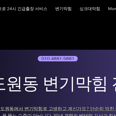
프로 24시 긴급출장 서비스
변기막힘
싱크대막힘
Mor
010-4881-5881
01077786631
도원동 변기막힘
도원동에서 변기막힘로 고생하고 계신가요? 단순히 막힌 
을 뚫는 수준이 아닙니다. 30년 경력의 베테랑 기사가 최