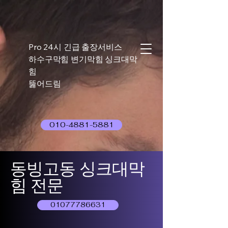
Pro 24시 긴급 출장서비스
하수구막힘 변기막힘 싱크대막
힘
뚫어드림
010-4881-5881
동빙고동 싱크대막
힘 전문
01077786631