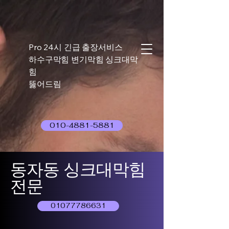
Pro 24시 긴급 출장서비스
하수구막힘 변기막힘 싱크대막
힘
뚫어드림
010-4881-5881
동자동 싱크대막힘
전문
01077786631