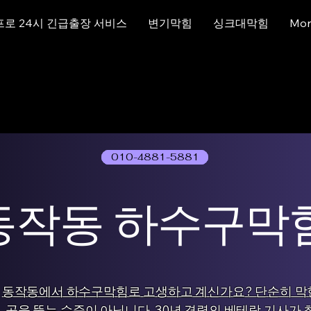
프로 24시 긴급출장 서비스
변기막힘
싱크대막힘
Mor
010-4881-5881
01077786631
동작동 하수구막
동작동에서 하수구막힘로 고생하고 계신가요? 단순히 막
곳을 뚫는 수준이 아닙니다. 30년 경력의 베테랑 기사가 