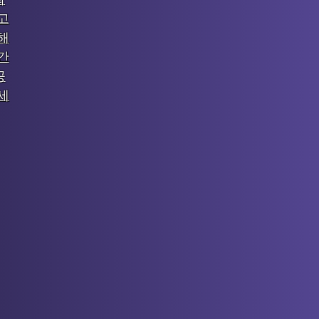
고
해
간
공
세