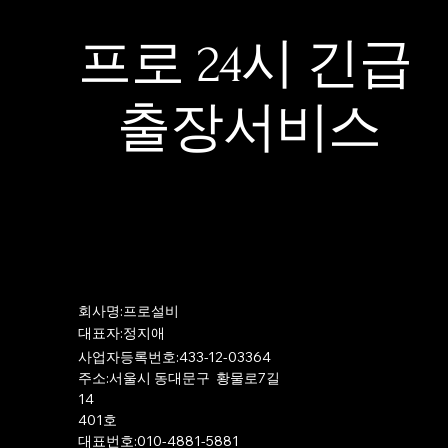
프로 24시 긴급
출장서비스
​회사명:프로설비
​대표자:정지애
사업자등록번호:433-12-03364
주소:서울시 동대문구 황물로7길
14
401호
​대표번호:010-4881-5881