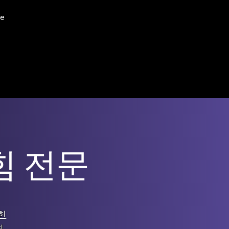
e
힘 전문
힌
최