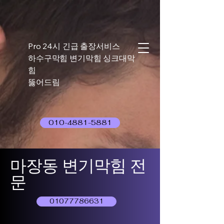
Pro 24시 긴급 출장서비스
하수구막힘 변기막힘 싱크대막
힘
뚫어드림
010-4881-5881
마장동 변기막힘 전
문
01077786631