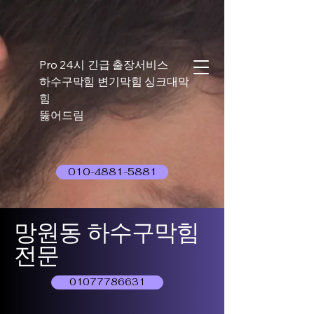
Pro 24시 긴급 출장서비스
하수구막힘 변기막힘 싱크대막
힘
뚫어드림
010-4881-5881
망원동 하수구막힘
전문
01077786631