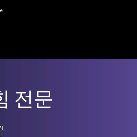
e
힘 전문
힌
최