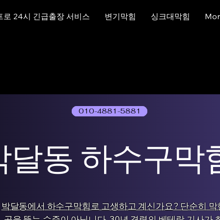
프로 24시 긴급출장 서비스
변기막힘
싱크대막힘
Mor
010-4881-5881
01077786631
박달동 하수구막
박달동에서 하수구막힘로 고생하고 계신가요? 단순히 막
곳을 뚫는 수준이 아닙니다. 30년 경력의 베테랑 기사가 