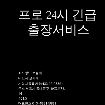
프로 24시 긴급
출장서비스
​회사명:프로설비
​대표자:정지애
사업자등록번호:433-12-03364
주소:서울시 동대문구 황물로7길
14
401호
​대표번호:010-4881-5881