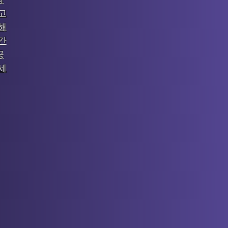
고
해
간
공
세