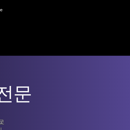
e
 전문
곳
신