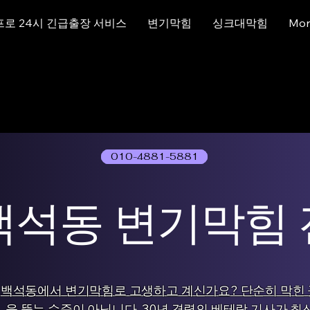
프로 24시 긴급출장 서비스
변기막힘
싱크대막힘
Mor
010-4881-5881
01077786631
백석동 변기막힘
백석동에서 변기막힘로 고생하고 계신가요? 단순히 막힌 
을 뚫는 수준이 아닙니다. 30년 경력의 베테랑 기사가 최