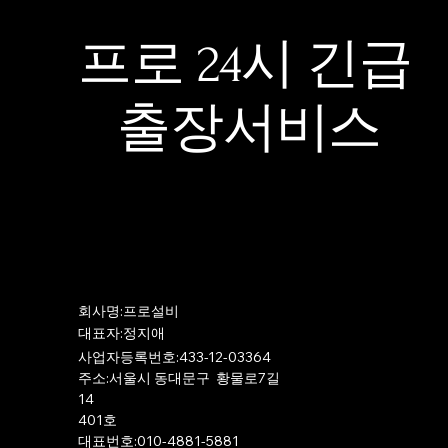
프로 24시 긴급
출장서비스
​회사명:프로설비
​대표자:정지애
사업자등록번호:433-12-03364
주소:서울시 동대문구 황물로7길
14
401호
​대표번호:010-4881-5881