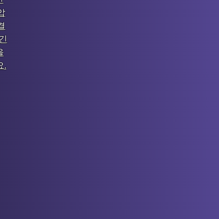
압
결
 긴
을
.