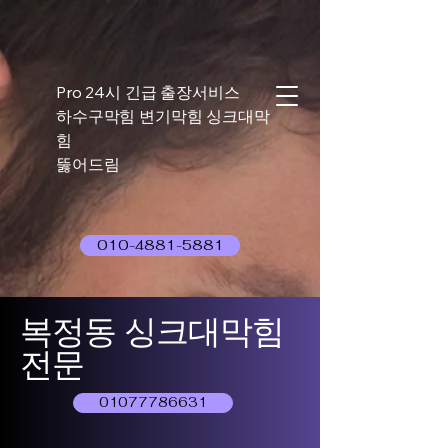
Pro 24시 긴급 출장서비스
하수구막힘 변기막힘 싱크대막
힘
뚫어드림
010-4881-5881
복정동 싱크대막힘
전문
01077786631