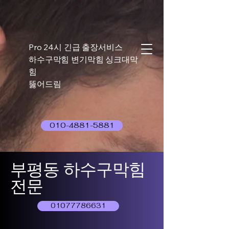
Pro 24시 긴급 출장서비스
하수구막힘 변기막힘 싱크대막
힘
뚫어드림
010-4881-5881
부평동 하수구막힘
전문
01077786631