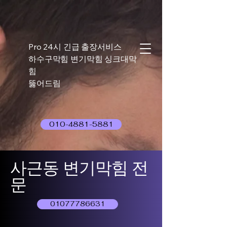
Pro 24시 긴급 출장서비스
하수구막힘 변기막힘 싱크대막
힘
뚫어드림
010-4881-5881
사근동 변기막힘 전
문
01077786631