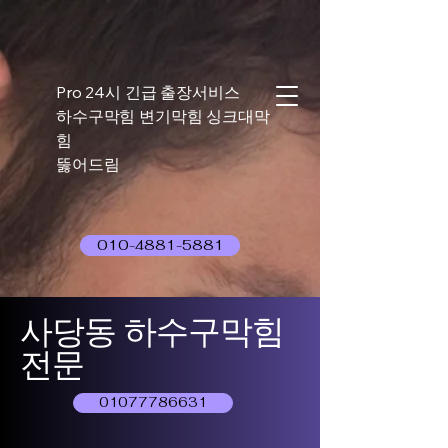
Pro 24시 긴급 출장서비스
하수구막힘 변기막힘 싱크대막
힘
뚫어드림
010-4881-5881
사당동 하수구막힘
전문
01077786631