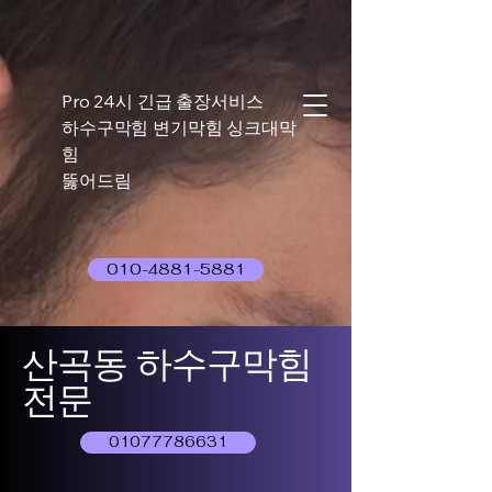
Pro 24시 긴급 출장서비스
하수구막힘 변기막힘 싱크대막
힘
뚫어드림
010-4881-5881
산곡동 하수구막힘
전문
01077786631