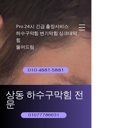
Pro 24시 긴급 출장서비스
하수구막힘 변기막힘 싱크대막
힘
뚫어드림
010-4881-5881
상동 하수구막힘 전
문
01077786631