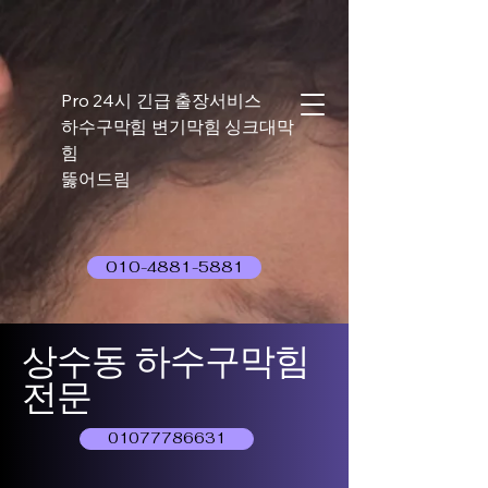
Pro 24시 긴급 출장서비스
하수구막힘 변기막힘 싱크대막
힘
뚫어드림
010-4881-5881
상수동 하수구막힘
전문
01077786631