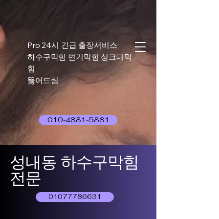
Pro 24시 긴급 출장서비스
하수구막힘 변기막힘 싱크대막
힘
뚫어드림
010-4881-5881
성내동 하수구막힘
전문
01077786631