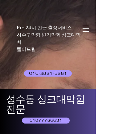
Pro 24시 긴급 출장서비스
하수구막힘 변기막힘 싱크대막
힘
뚫어드림
010-4881-5881
성수동 싱크대막힘
전문
01077786631