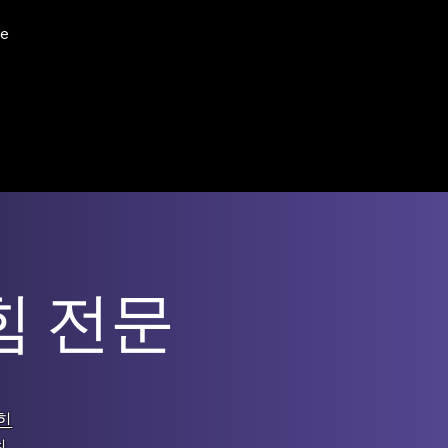
e
힘 전문
힌
최