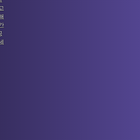
고
해
간
공
세