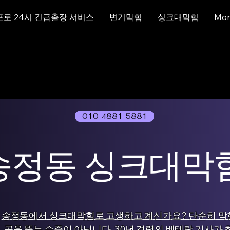
프로 24시 긴급출장 서비스
변기막힘
싱크대막힘
Mor
010-4881-5881
01077786631
송정동 싱크대막
송정동에서 싱크대막힘로 고생하고 계신가요? 단순히 막
곳을 뚫는 수준이 아닙니다. 30년 경력의 베테랑 기사가 