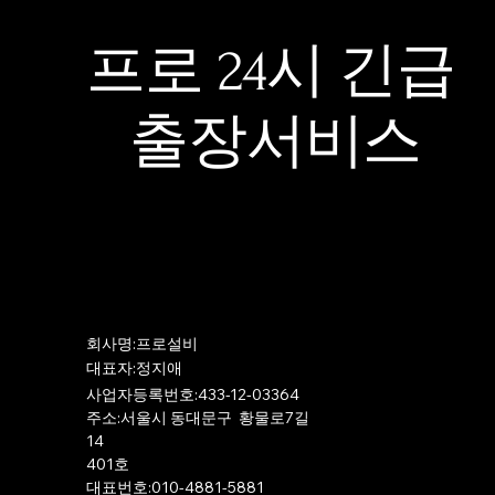
프로 24시 긴급
출장서비스
​회사명:프로설비
​대표자:정지애
사업자등록번호:433-12-03364
주소:서울시 동대문구 황물로7길
14
401호
​대표번호:010-4881-5881