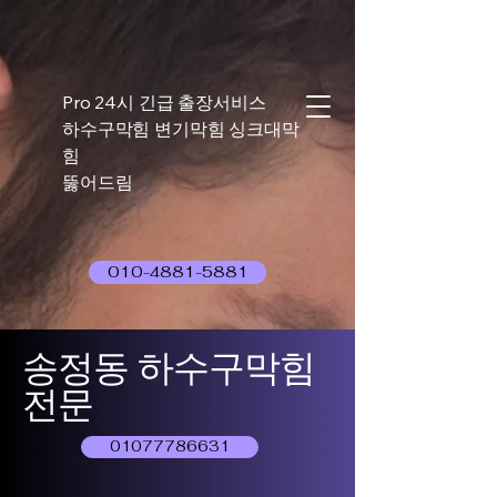
Pro 24시 긴급 출장서비스
하수구막힘 변기막힘 싱크대막
힘
뚫어드림
010-4881-5881
송정동 하수구막힘
전문
01077786631