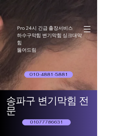
Pro 24시 긴급 출장서비스
하수구막힘 변기막힘 싱크대막
힘
뚫어드림
010-4881-5881
송파구 변기막힘 전
문
01077786631