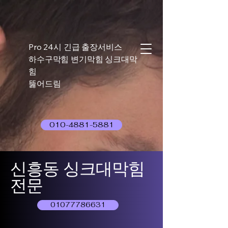
Pro 24시 긴급 출장서비스
하수구막힘 변기막힘 싱크대막
힘
뚫어드림
010-4881-5881
신흥동 싱크대막힘
전문
01077786631