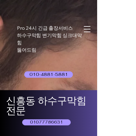
Pro 24시 긴급 출장서비스
하수구막힘 변기막힘 싱크대막
힘
뚫어드림
010-4881-5881
신흥동 하수구막힘
전문
01077786631