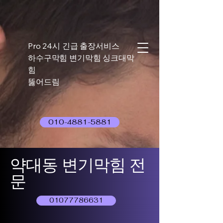
Pro 24시 긴급 출장서비스
하수구막힘 변기막힘 싱크대막
힘
뚫어드림
010-4881-5881
약대동 변기막힘 전
문
01077786631