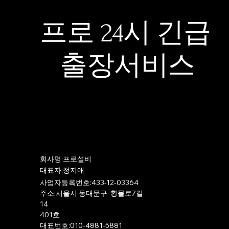
프로 24시 긴급
출장서비스
​회사명:프로설비
​대표자:정지애
사업자등록번호:433-12-03364
주소:서울시 동대문구 황물로7길
14
401호
​대표번호:010-4881-5881