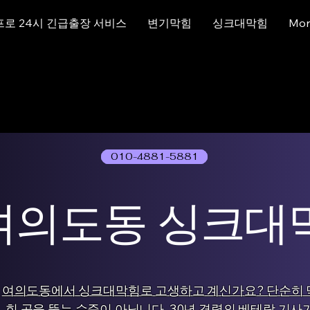
프로 24시 긴급출장 서비스
변기막힘
싱크대막힘
Mor
010-4881-5881
01077786631
여의도동 싱크대
여의도동에서 싱크대막힘로 고생하고 계신가요? 단순히 
힌 곳을 뚫는 수준이 아닙니다. 30년 경력의 베테랑 기사