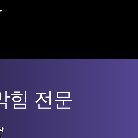
e
막힘 전문
막
가