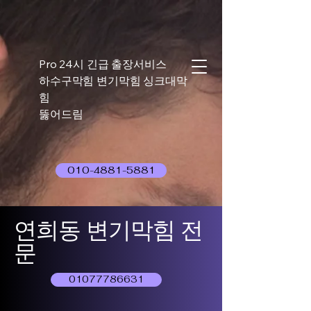
Pro 24시 긴급 출장서비스
하수구막힘 변기막힘 싱크대막
힘
뚫어드림
010-4881-5881
연희동 변기막힘 전
문
01077786631