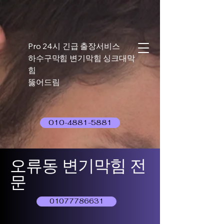
Pro 24시 긴급 출장서비스
하수구막힘 변기막힘 싱크대막
힘
뚫어드림
010-4881-5881
오류동 변기막힘 전
문
01077786631