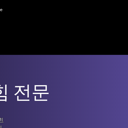
e
힘 전문
힌
최