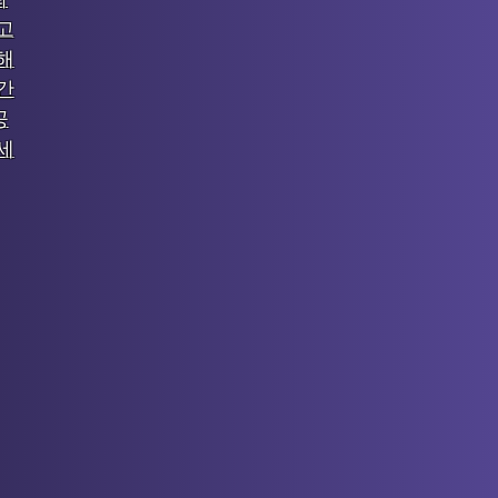
고
해
간
공
세