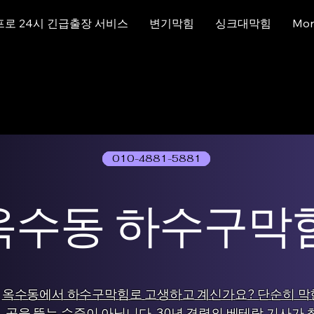
프로 24시 긴급출장 서비스
변기막힘
싱크대막힘
Mor
010-4881-5881
01077786631
옥수동 하수구막
옥수동에서 하수구막힘로 고생하고 계신가요? 단순히 막
곳을 뚫는 수준이 아닙니다. 30년 경력의 베테랑 기사가 