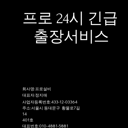
프로 24시 긴급
출장서비스
​회사명:프로설비
​대표자:정지애
사업자등록번호:433-12-03364
주소:서울시 동대문구 황물로7길
14
401호
​대표번호:010-4881-5881