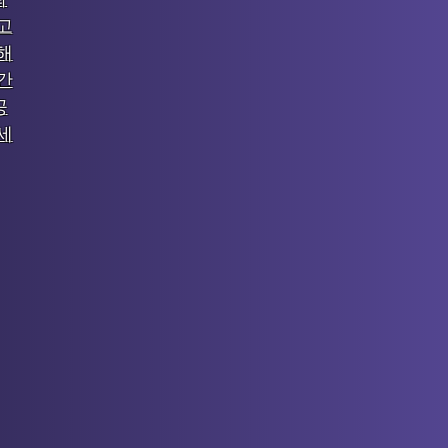
고
해
간
공
세