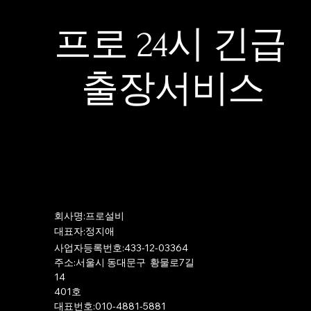
프로 24시 긴급
출장서비스
​회사명:프로설비
​대표자:정지애
사업자등록번호:433-12-03364
주소:서울시 동대문구 황물로7길
14
401호
​대표번호:010-4881-5881