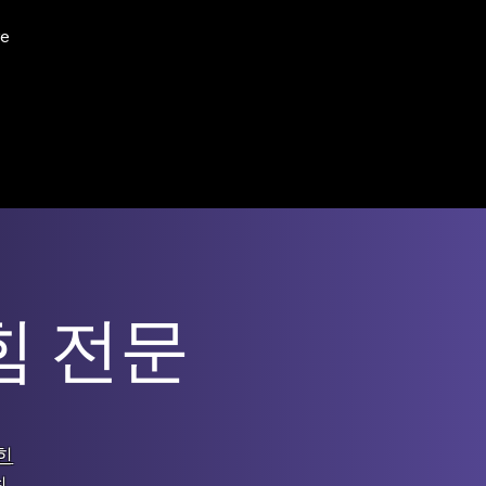
e
힘 전문
힌
최