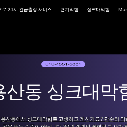
프로 24시 긴급출장 서비스
변기막힘
싱크대막힘
Mor
010-4881-5881
01077786631
용산동 싱크대막
용산동에서 싱크대막힘로 고생하고 계신가요? 단순히 막
곳을 뚫는 수준이 아닙니다. 30년 경력의 베테랑 기사가 