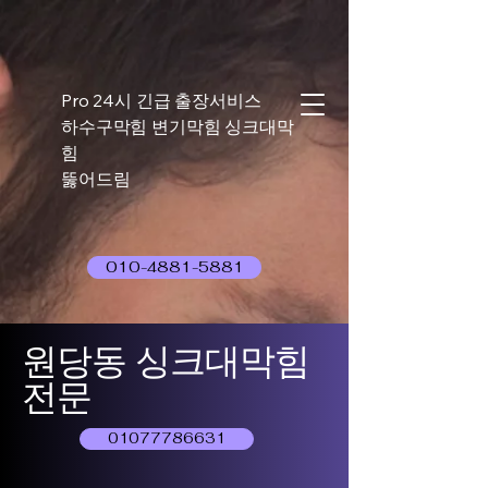
Pro 24시 긴급 출장서비스
하수구막힘 변기막힘 싱크대막
힘
뚫어드림
010-4881-5881
원당동 싱크대막힘
전문
01077786631