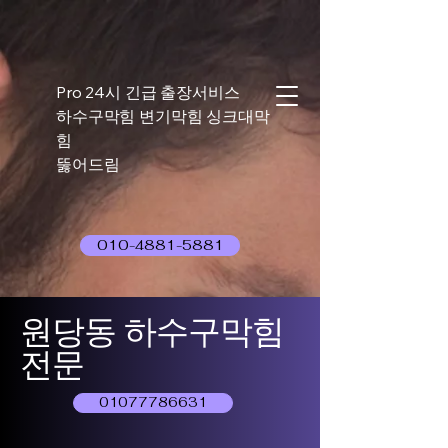
Pro 24시 긴급 출장서비스
하수구막힘 변기막힘 싱크대막
힘
뚫어드림
010-4881-5881
원당동 하수구막힘
전문
01077786631