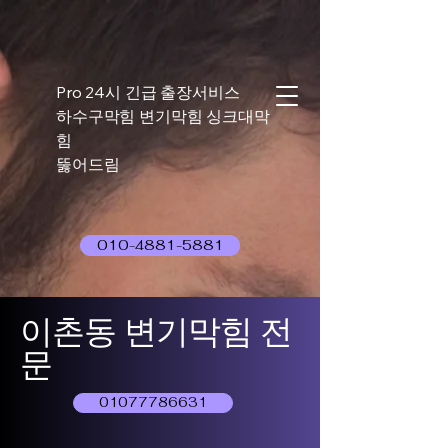
Pro 24시 긴급 출장서비스
하수구막힘 변기막힘 싱크대막
힘
뚫어드림
010-4881-5881
이촌동 변기막힘 전
문
01077786631