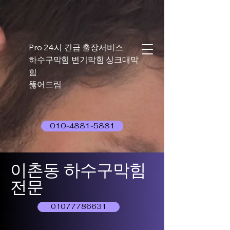
Pro 24시 긴급 출장서비스
하수구막힘 변기막힘 싱크대막
힘
뚫어드림
010-4881-5881
이촌동 하수구막힘
전문
01077786631