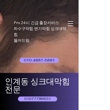
Pro 24시 긴급 출장서비스
하수구막힘 변기막힘 싱크대막
힘
뚫어드림
010-4881-5881
인계동 싱크대막힘
전문
01077786631