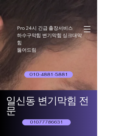
Pro 24시 긴급 출장서비스
하수구막힘 변기막힘 싱크대막
힘
뚫어드림
010-4881-5881
일신동 변기막힘 전
문
01077786631