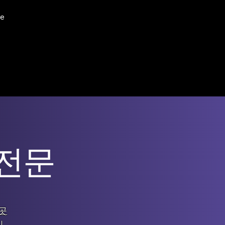
e
 전문
곳
신