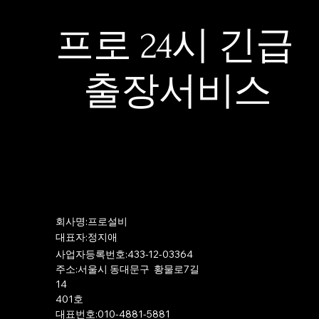
프로 24시 긴급
출장서비스
​회사명:프로설비
​대표자:정지애
사업자등록번호:433-12-03364
주소:서울시 동대문구 황물로7길
14
401호
​대표번호:010-4881-5881