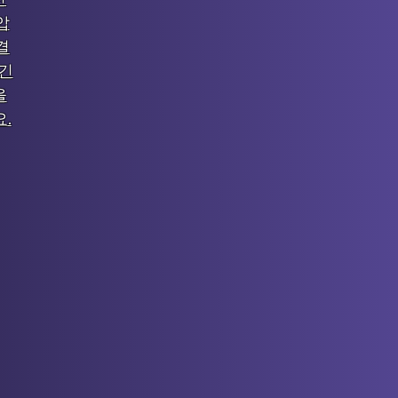
압
결
 긴
을
.