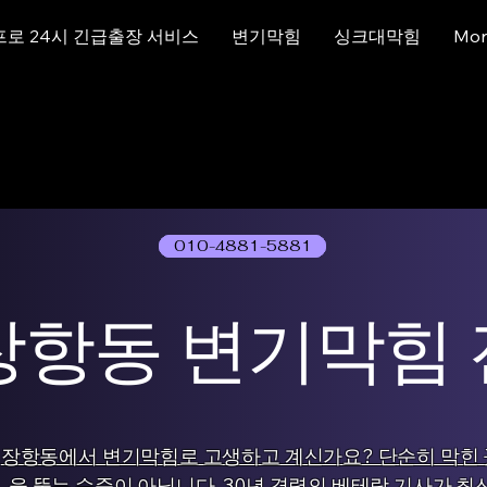
프로 24시 긴급출장 서비스
변기막힘
싱크대막힘
Mor
010-4881-5881
01077786631
장항동 변기막힘
장항동에서 변기막힘로 고생하고 계신가요? 단순히 막힌 
을 뚫는 수준이 아닙니다. 30년 경력의 베테랑 기사가 최