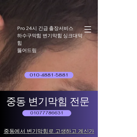
Pro 24시 긴급 출장서비스
하수구막힘 변기막힘 싱크대막
힘
뚫어드림
010-4881-5881
중동 변기막힘 전문
01077786631
중동에서 변기막힘로 고생하고 계신가