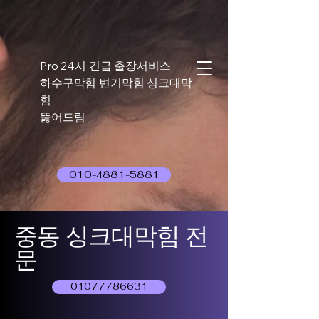
Pro 24시 긴급 출장서비스
하수구막힘 변기막힘 싱크대막
힘
뚫어드림
010-4881-5881
중동 싱크대막힘 전
문
01077786631