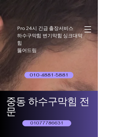
Pro 24시 긴급 출장서비스
하수구막힘 변기막힘 싱크대막
힘
뚫어드림
010-4881-5881
중동 하수구막힘 전
문
01077786631