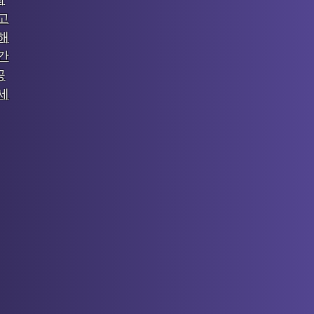
고
해
간
공
세