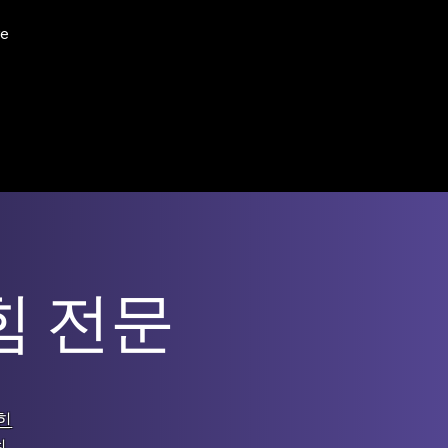
e
힘 전문
힌
최