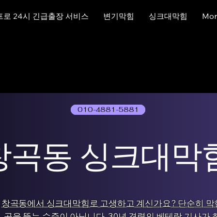
프로 24시 긴급출장 서비스
변기막힘
싱크대막힘
Mor
010-4881-5881
01077786631
창곡동 싱크대막
창곡동에서 싱크대막힘로 고생하고 계신가요? 단순히 막
곳을 뚫는 수준이 아닙니다. 30년 경력의 베테랑 기사가 