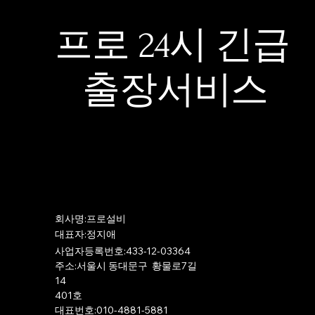
프로 24시 긴급
출장서비스
​회사명:프로설비
​대표자:정지애
사업자등록번호:433-12-03364
주소:서울시 동대문구 황물로7길
14
401호
​대표번호:010-4881-5881